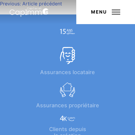
Navigation
Previous:
Article précédent
Next:
Article suivant
de
MENU
l’article
Assurances locataire
Assurances propriétaire
Clients depuis