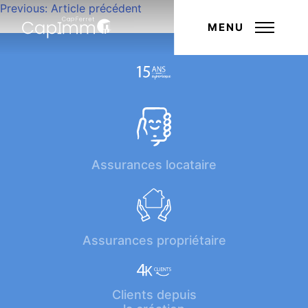
Navigation
Previous:
Article précédent
Next:
Article suivant
de
MENU
l’article
Assurances locataire
Assurances propriétaire
Clients depuis