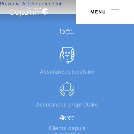
Navigation
Previous:
Article précédent
Next:
Article suivant
de
MENU
l’article
Assurances locataire
Assurances propriétaire
Clients depuis