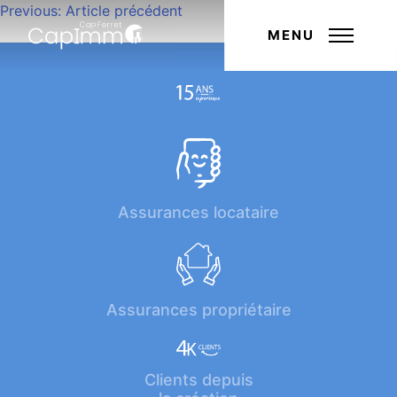
Navigation
Previous:
Article précédent
Next:
Article suivant
de
MENU
l’article
Assurances locataire
Assurances propriétaire
Clients depuis