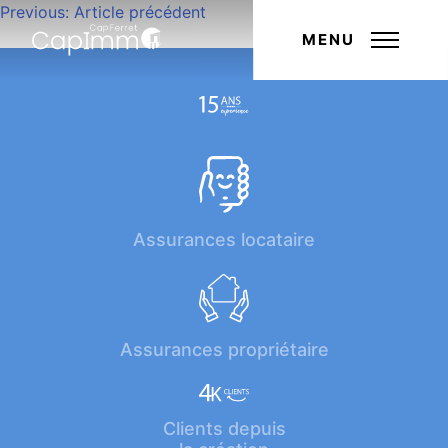
Navigation
Previous:
Article précédent
Next:
Article suivant
de
MENU
l’article
Assurances locataire
Assurances propriétaire
Clients depuis