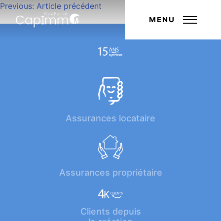
Navigation
Previous:
Article précédent
Next:
Article suivant
de
MENU
l’article
Assurances locataire
Assurances propriétaire
Clients depuis