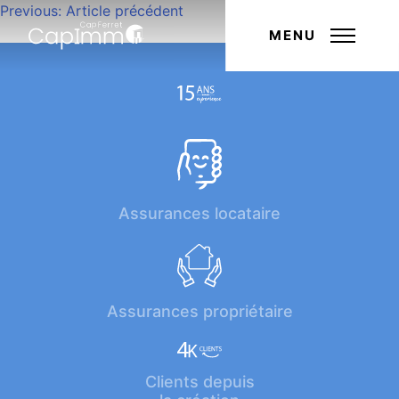
Navigation
Previous:
Article précédent
Next:
Article suivant
de
MENU
l’article
Assurances locataire
Assurances propriétaire
Clients depuis