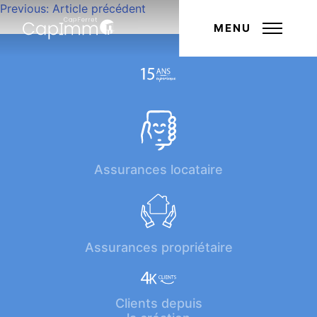
Navigation
Previous:
Article précédent
Next:
Article suivant
de
MENU
l’article
Assurances locataire
Assurances propriétaire
Clients depuis