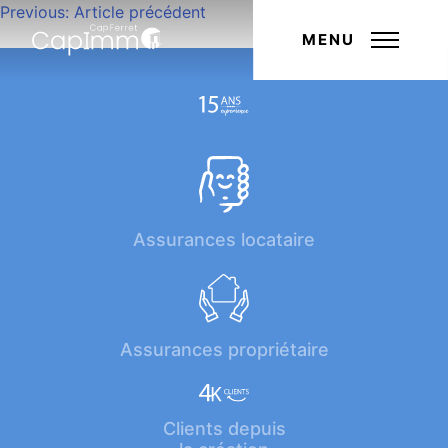
Navigation
Previous:
Article précédent
Next:
Article suivant
de
MENU
l’article
Assurances locataire
Assurances propriétaire
Clients depuis