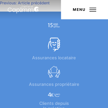
Navigation
Previous:
Article précédent
Next:
Article suivant
de
MENU
l’article
Assurances locataire
Assurances propriétaire
Clients depuis