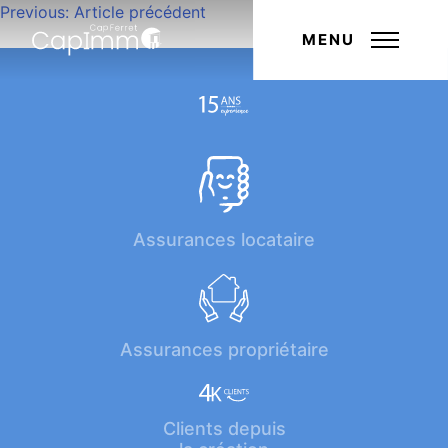
Navigation
Previous:
Article précédent
Next:
Article suivant
de
MENU
l’article
Assurances locataire
Assurances propriétaire
Clients depuis