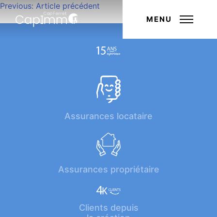
Navigation
Previous:
Article précédent
Next:
Article suivant
de
MENU
l’article
Assurances locataire
Assurances propriétaire
Clients depuis