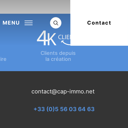
Next:
Article suivant
MENU
Contact
Clients depuis
ire
la création
contact@cap-immo.net
+33 (0)5 56 03 64 63