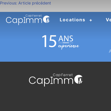
Navigation
Previous:
Article précédent
de
Locations
V
l’article
A