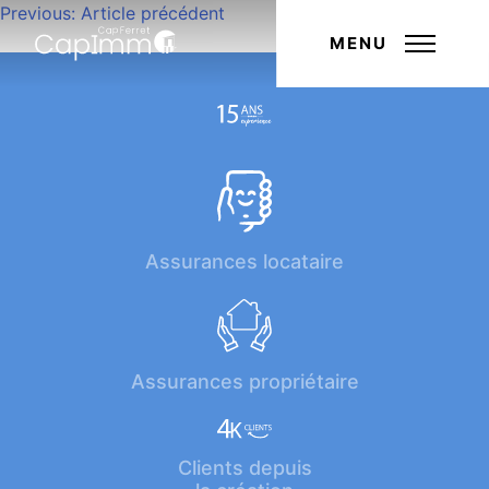
Navigation
Previous:
Article précédent
Next:
Article suivant
de
MENU
l’article
Assurances locataire
Assurances propriétaire
Clients depuis