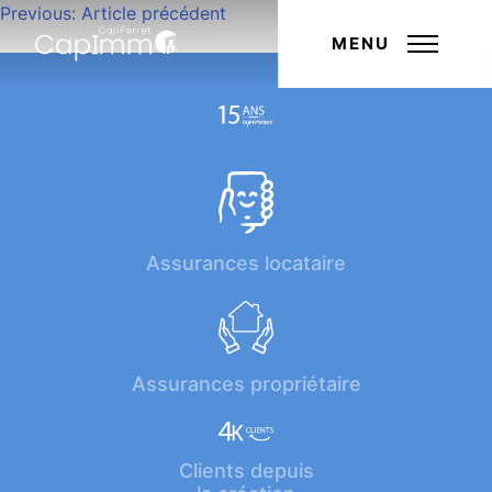
Navigation
Previous:
Article précédent
Next:
Article suivant
de
MENU
l’article
Assurances locataire
Assurances propriétaire
Clients depuis