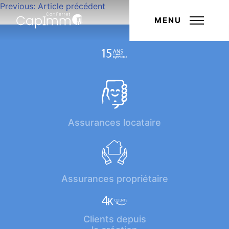
Navigation
Previous:
Article précédent
Next:
Article suivant
de
MENU
l’article
Assurances locataire
Assurances propriétaire
Clients depuis