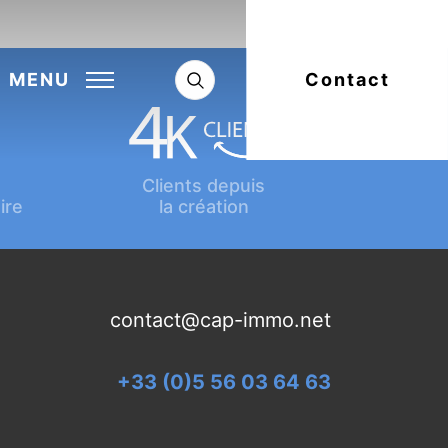
Next:
Article suivant
MENU
Contact
Clients depuis
ire
la création
contact@cap-immo.net
+33 (0)5 56 03 64 63