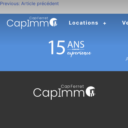
Navigation
Previous:
Article précédent
de
Locations
V
l’article
A