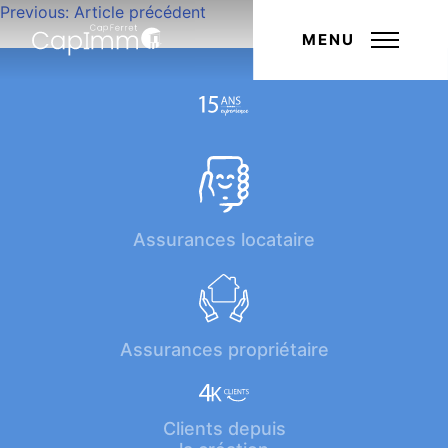
Navigation
Previous:
Article précédent
Next:
Article suivant
de
MENU
l’article
Assurances locataire
Assurances propriétaire
Clients depuis