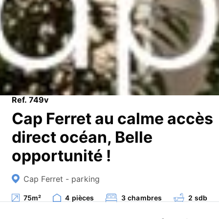
Ref. 749v
Cap Ferret au calme accès
direct océan, Belle
opportunité !
Cap Ferret - parking
75
m²
4
pièces
3
chambres
2
sdb